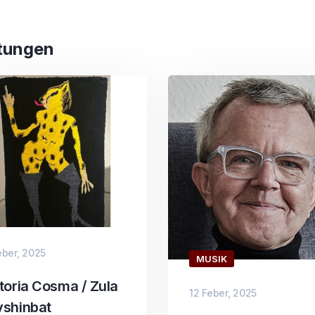
tungen
eber, 2025
MUSIK
toria Cosma / Zula
12 Feber, 2025
vshinbat