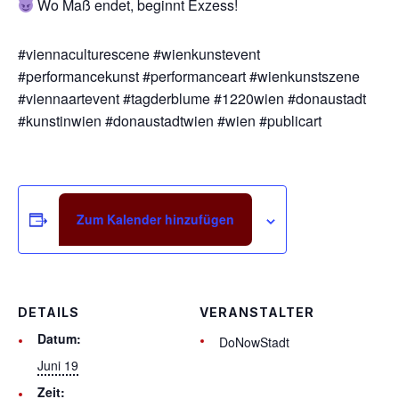
Wo Maß endet, beginnt Exzess!
#viennaculturescene #wienkunstevent
#performancekunst #performanceart #wienkunstszene
#viennaartevent #tagderblume #1220wien #donaustadt
#kunstinwien #donaustadtwien #wien #publicart
Zum Kalender hinzufügen
DETAILS
VERANSTALTER
Datum:
DoNowStadt
Juni 19
Zeit: